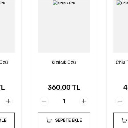
 Özü
Kızılcık Özü
Chia 
TL
360,00 TL
4
KLE
SEPETE EKLE