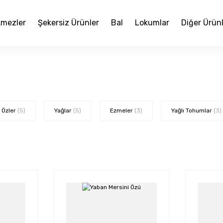
mezler
Şekersiz Ürünler
Bal
Lokumlar
Diğer Ürün
Özler
(5)
Yağlar
(5)
Ezmeler
(3)
Yağlı Tohumlar
(3)