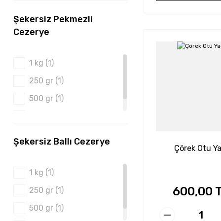
Şekersiz Pekmezli
Cezerye
1 kg (1)
250 gr (1)
500 gr (1)
750 gr (1)
Şekersiz Ballı Cezerye
Çörek Otu Ya
1 kg (1)
600,00 
250 gr (1)
500 gr (1)