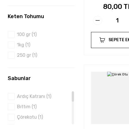
750 gr (1)
80,00 T
Keten Tohumu
100 gr (1)
SEPETE E
1kg (1)
250 gr (1)
Sabunlar
Ardıç Katranı (1)
Bıttım (1)
Çörekotu (1)
Defne (1)