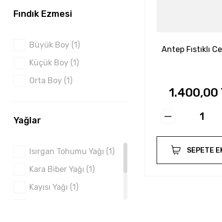
Fındık Ezmesi
Büyük Boy (1)
Antep Fıstıklı C
Küçük Boy (1)
Orta Boy (1)
1.400,00
Yağlar
SEPETE E
Isırgan Tohumu Yağı (1)
Kara Biber Yağı (1)
Kayısı Yağı (1)
Limon Kabuğu Yağı (1)