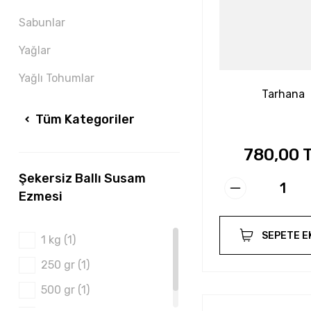
Sabunlar
Yağlar
Yağlı Tohumlar
Tarhana
Tüm Kategoriler
780,00 
Şekersiz Ballı Susam
Ezmesi
SEPETE E
1 kg (1)
250 gr (1)
500 gr (1)