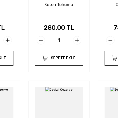
Keten Tohumu
C
TL
280,00 TL
7
KLE
SEPETE EKLE