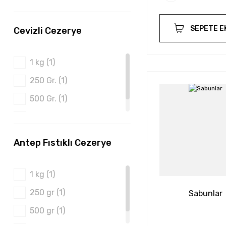
750 gr (1)
SEPETE E
Cevizli Cezerye
1 kg (1)
250 Gr. (1)
500 Gr. (1)
750 gr (1)
Antep Fıstıklı Cezerye
1 kg (1)
250 gr (1)
Sabunlar
500 gr (1)