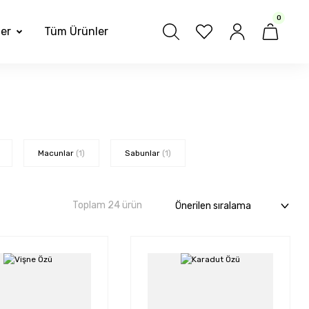
0
ler
Tüm Ürünler
Macunlar
(1)
Sabunlar
(1)
Toplam 24 ürün