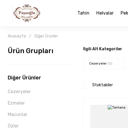
Tahin
Helvalar
Pek
Anasayfa
Diğer Ürünler
İlgili Alt Kategoriler
Ürün Grupları
Cezeryeler
(5)
Diğer Ürünler
Stoktakiler
Cezeryeler
Ezmeler
Macunlar
Özler