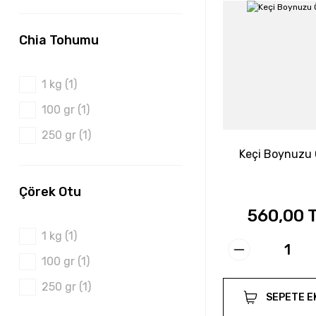
750 gr (1)
Chia Tohumu
1 kg (1)
100 gr (1)
250 gr (1)
Keçi Boynuzu
Çörek Otu
560,00 
1 kg (1)
100 gr (1)
250 gr (1)
SEPETE E