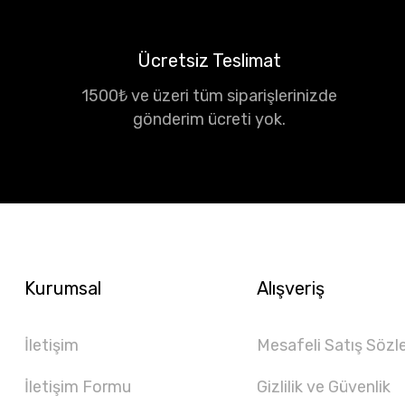
Ücretsiz Teslimat
1500₺ ve üzeri tüm siparişlerinizde
gönderim ücreti yok.
Kurumsal
Alışveriş
İletişim
Mesafeli Satış Sözl
İletişim Formu
Gizlilik ve Güvenlik