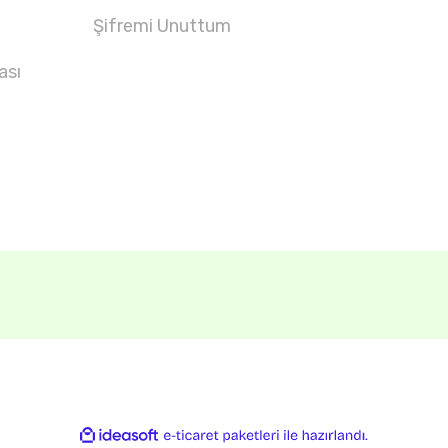
Şifremi Unuttum
ası
ile
ideasoft
e-