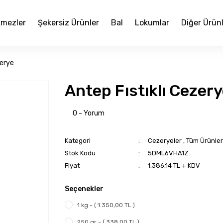
mezler
Şekersiz Ürünler
Bal
Lokumlar
Diğer Ürün
zerye
Antep Fıstıklı Cezer
0 - Yorum
Kategori
Cezeryeler
,
Tüm Ürünler
Stok Kodu
5DML6VHA1Z
Fiyat
1.386,14 TL + KDV
Seçenekler
1 kg - ( 1.350,00 TL )
250 gr - ( 338,00 TL )