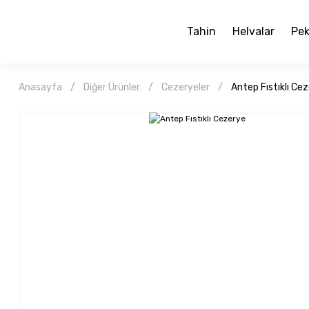
Tahin
Helvalar
Pek
Anasayfa
Diğer Ürünler
Cezeryeler
Antep Fıstıklı Ce