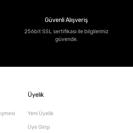
Güvenli Alışveriş
256bit SSL sertifikası ile bilgileriniz
güvende.
Üyelik
eşmesi
Yeni Üyelik
Üye Girişi