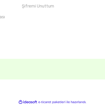
Şifremi Unuttum
ası
ile
ideasoft
e-