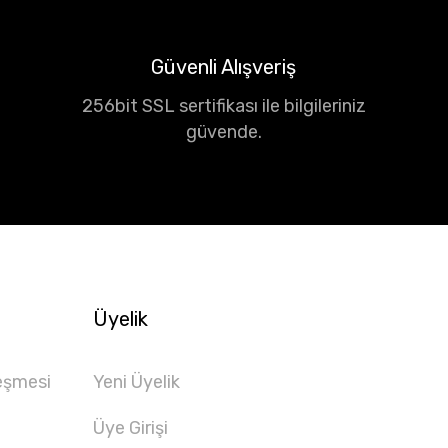
Güvenli Alışveriş
256bit SSL sertifikası ile bilgileriniz
güvende.
Üyelik
eşmesi
Yeni Üyelik
Üye Girişi