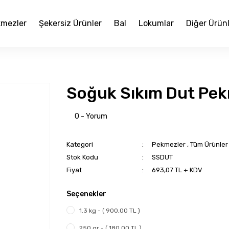
mezler
Şekersiz Ürünler
Bal
Lokumlar
Diğer Ürün
Soğuk Sıkım Dut Pek
0 - Yorum
Kategori
Pekmezler
,
Tüm Ürünler
Stok Kodu
SSDUT
Fiyat
693,07 TL + KDV
Seçenekler
1.3 kg - ( 900,00 TL )
250 gr - ( 180,00 TL )