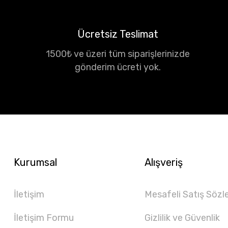
Ücretsiz Teslimat
1500₺ ve üzeri tüm siparişlerinizde
gönderim ücreti yok.
Kurumsal
Alışveriş
İletişim
Mesafeli Satış Sözl
İletişim Formu
Gizlilik ve Güvenlik