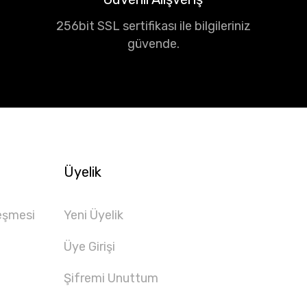
256bit SSL sertifikası ile bilgileriniz
güvende.
Üyelik
eşmesi
Yeni Üyelik
Üye Girişi
Şifremi Unuttum