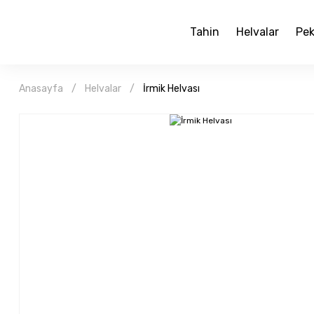
Tahin
Helvalar
Pek
Anasayfa
Helvalar
İrmik Helvası