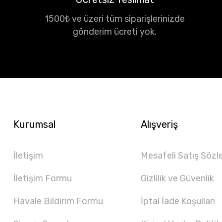
1500₺ ve üzeri tüm siparişlerinizde
gönderim ücreti yok.
Kurumsal
Alışveriş
İletişim
Mesafeli Satış Sözl
İletişim Formu
Gizlilik ve Güvenlik
Havale Bildirim Formu
İptal İade Koşullari