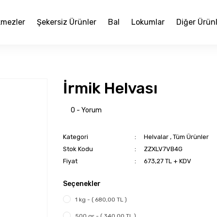
mezler
Şekersiz Ürünler
Bal
Lokumlar
Diğer Ürün
İrmik Helvası
0 - Yorum
Kategori
Helvalar
,
Tüm Ürünler
Stok Kodu
ZZXLV7VB4G
Fiyat
673,27 TL + KDV
Seçenekler
1 kg - ( 680,00 TL )
500 gr - ( 340,00 TL )