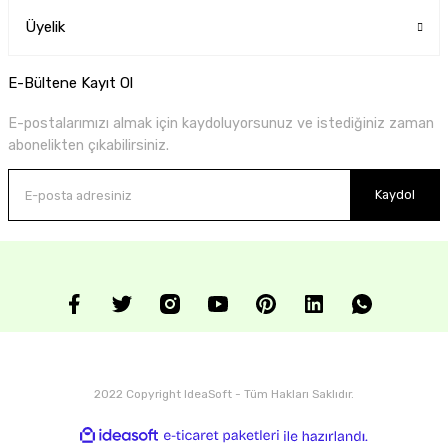
Üyelik
E-Bültene Kayıt Ol
E-postalarımızı almak için kaydoluyorsunuz ve istediğiniz zaman
abonelikten çıkabilirsiniz.
Kaydol
2022 Copyright IdeaSoft - Tüm Hakları Saklıdır.
ideasoft
ile
e-