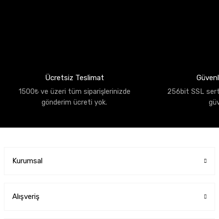
Ücretsiz Teslimat
Güvenli
1500₺ ve üzeri tüm siparişlerinizde
256bit SSL sertif
gönderim ücreti yok.
gü
Kurumsal
Alışveriş