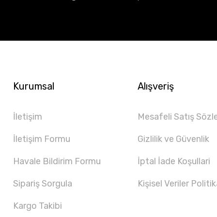
Kurumsal
Alışveriş
İletişim
Mesafeli Satış Sözl
İletişim Formu
Gizlilik ve Güvenlik
Havale Bildirim Formu
İptal İade Koşullari
Sipariş Sorgula
Kişisel Veriler Politik
Kargo Takibi