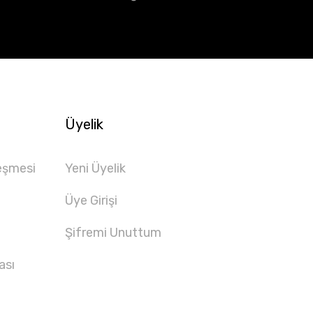
Üyelik
eşmesi
Yeni Üyelik
Üye Girişi
Şifremi Unuttum
ası